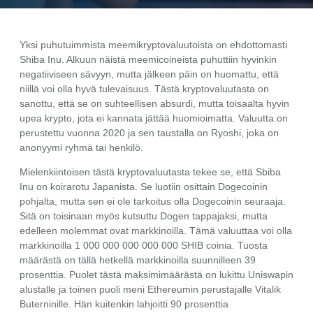
Yksi puhutuimmista meemikryptovaluutoista on ehdottomasti
Shiba Inu. Alkuun näistä meemicoineista puhuttiin hyvinkin
negatiiviseen sävyyn, mutta jälkeen päin on huomattu, että
niillä voi olla hyvä tulevaisuus. Tästä kryptovaluutasta on
sanottu, että se on suhteellisen absurdi, mutta toisaalta hyvin
upea krypto, jota ei kannata jättää huomioimatta. Valuutta on
perustettu vuonna 2020 ja sen taustalla on Ryoshi, joka on
anonyymi ryhmä tai henkilö.
Mielenkiintoisen tästä kryptovaluutasta tekee se, että Sbiba
Inu on koirarotu Japanista. Se luotiin osittain Dogecoinin
pohjalta, mutta sen ei ole tarkoitus olla Dogecoinin seuraaja.
Sitä on toisinaan myös kutsuttu Dogen tappajaksi, mutta
edelleen molemmat ovat markkinoilla. Tämä valuuttaa voi olla
markkinoilla 1 000 000 000 000 000 SHIB coinia. Tuosta
määrästä on tällä hetkellä markkinoilla suunnilleen 39
prosenttia. Puolet tästä maksimimäärästä on lukittu Uniswapin
alustalle ja toinen puoli meni Ethereumin perustajalle Vitalik
Buterninille. Hän kuitenkin lahjoitti 90 prosenttia