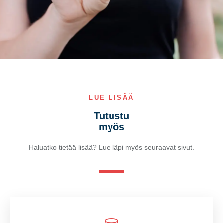
LUE LISÄÄ
Tutustu
myös
Haluatko tietää lisää? Lue läpi myös seuraavat sivut.