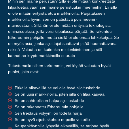
Mihin sen maine perustuu? Sillä ei ole mitään konkreettista
kilpailuetua vaan sen maine perustuukin meemeihin. Eli sillä
ei ole mitään erityistä etua markkinoilla. Pärjätäkseen
markkinoilla hyvin, sen on päästävä pois meemi -
maineestaan. Sillähän ei ole mitään erityisiä teknologisia
ominaisuuksia, joilla voisi kilpailussa pärjätä. Se rakentuu
Ethereumin pohjalle, mutta siellä ei ole omaa lohkoketjua. Se
on myös asia, jonka sijoittajat saattavat pitää huomattavana
riskinä. Valuutta on kuitenkin mielenkiintoinen ja sitä
kannattaa kryptomarkkinoilla seurata.
Tutustumalla siihen tarkemmin, voi löytää valuutan hyvät
puolet, joita ovat:
Pitkällä aikavälillä se voi olla hyvä sijoituskohde
Se on uusi markkinoilla, joten sillä on tilaa kasvaa
Se on suhteellisen halpa sijoituskohde
Se on rakennettu Ethereumin pohjalle
Sen treidaus volyymi on todella hurja
Se on hyvä sijoituskohde nopeille voitoille
Kaupankäynnille lyhyellä aikavälillä, se tarjoaa hyviä