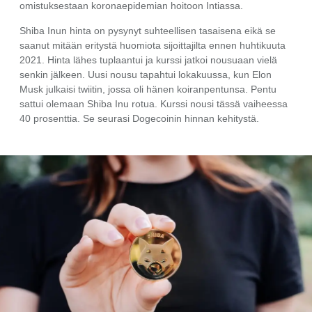
omistuksestaan koronaepidemian hoitoon Intiassa.
Shiba Inun hinta on pysynyt suhteellisen tasaisena eikä se
saanut mitään eritystä huomiota sijoittajilta ennen huhtikuuta
2021. Hinta lähes tuplaantui ja kurssi jatkoi nousuaan vielä
senkin jälkeen. Uusi nousu tapahtui lokakuussa, kun Elon
Musk julkaisi twiitin, jossa oli hänen koiranpentunsa. Pentu
sattui olemaan Shiba Inu rotua. Kurssi nousi tässä vaiheessa
40 prosenttia. Se seurasi Dogecoinin hinnan kehitystä.