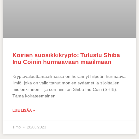
Koirien suosikkikrypto: Tutustu Shiba
Inu Coinin hurmaavaan maailmaan
Kryptovaluuttamaailmassa on herännyt hilpeän hurmaava
ilmiö, joka on valloittanut monien sydämet ja sijoittajien
mielenkiinnon – ja sen nimi on Shiba Inu Coin (SHIB).
Tämä koirateemainen
LUE LISÄÄ »
Timo
28/08/2023