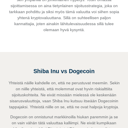
sijoittamisessa on aina tietynlainen sijoitusstrategia, joka on
tarkkaan pohdittu ja siksi myös tämä valuutta voi siihen sopia
yhtenä kryptovaluuttana. Sillä on suhteellisen paljon
kannattajia, joten ainakin lähitulevaisuudessa sillä tulee
olemaan hyvä kysyntä.
Shiba Inu vs Dogecoin
Yhteistä näille kahdelle on, että ne perustuvat meemiin. Sekin
on niille yhteistä, että molemmat ovat hyvin riskialttiita
sijoituskohteita. Ne eivät missään mielessä ole keskenään
sisarusvaluuttoja, vaan Shiba Inu kutsuu itseään Dogecoinin
tappajaksi. Yhteistä niille on se, että ne ovat halpoja kryptoja.
Dogecoin on onnistunut markkinoilla hiukan paremmin ja se
on vain vähän tätä valuuttaa kalliimpi. Ne eivät kumpikaan