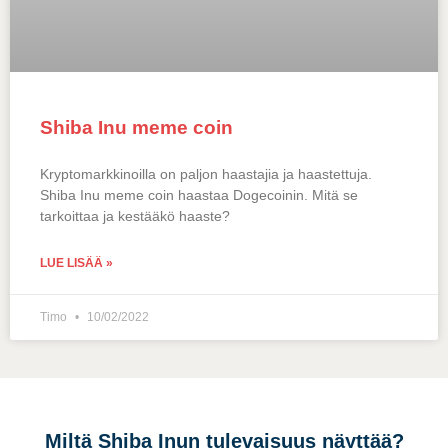
Shiba Inu meme coin
Kryptomarkkinoilla on paljon haastajia ja haastettuja.
Shiba Inu meme coin haastaa Dogecoinin. Mitä se
tarkoittaa ja kestääkö haaste?
LUE LISÄÄ »
Timo
10/02/2022
Miltä Shiba Inun tulevaisuus näyttää?