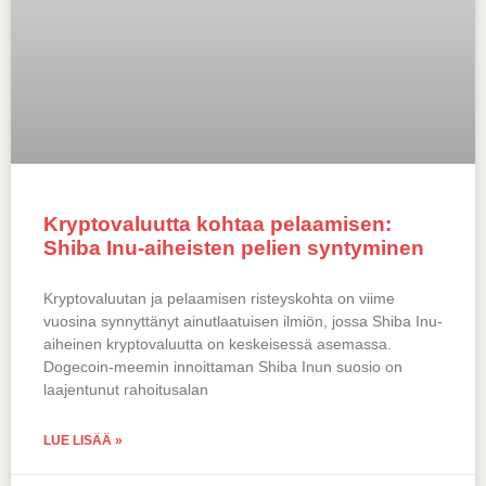
Kryptovaluutta kohtaa pelaamisen:
Shiba Inu-aiheisten pelien syntyminen
Kryptovaluutan ja pelaamisen risteyskohta on viime
vuosina synnyttänyt ainutlaatuisen ilmiön, jossa Shiba Inu-
aiheinen kryptovaluutta on keskeisessä asemassa.
Dogecoin-meemin innoittaman Shiba Inun suosio on
laajentunut rahoitusalan
LUE LISÄÄ »