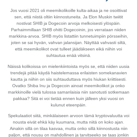
Jos vuosi 2021 oli meemikolikoille kulta-aikaa ja ne osoittivat
sen, että niistä oltiin kiinnostuneita. Ja Elon Muskin twiitit
nostivat SHIB ja Dogecoin arvoja melkoisesti ylöspäin.
Parhaimmillaan SHIB ohitti Dogecoinin, jos verrataan niiden
markkina-arvoa. SHIB myös listattiin tunnetuimpiin pörsseihin,
joten se sai hyvän, vahvan jalansijan. Näyttää vahvasti siltä,
että meemikolikot ovat tulleet jäädäkseen eikä niihin voi
suhtautua enää vitsinä.
Näissä kolikoissa on mielenkiintoista myös se, että niiden uusia
trendejä pitää käydä haistelemassa erilaisten somekanavien
kautta ja niihin on siis suhtauduttava myös hiukan kriittisesti.
Ovatko Shiba Inu ja Dogecoin ainoat meemikolikot ja onko
markkinoille vielä tulossa samanlaisia niin sanotusti sotkemaan
pakkaa? Sitä ei voi tietää ennen kuin jälleen yksi vuosi on
kulunut eteenpäin.
Spekulaatiot siitä, minkälaiseen arvoon tämä kryptovaluutta voi
nousta eivät ehkä käy kuumana, mutta niitä on koko ajan.
Ainakin sillä on tilaa kasvaa, mutta onko sillä kiinnostusta niin
paljon, että nousu on mahdollinen ja tarvitseeko se taas jonkin