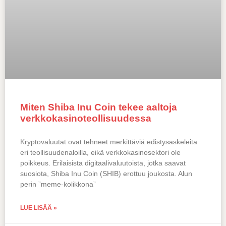
Miten Shiba Inu Coin tekee aaltoja
verkkokasinoteollisuudessa
Kryptovaluutat ovat tehneet merkittäviä edistysaskeleita
eri teollisuudenaloilla, eikä verkkokasinosektori ole
poikkeus. Erilaisista digitaalivaluutoista, jotka saavat
suosiota, Shiba Inu Coin (SHIB) erottuu joukosta. Alun
perin ”meme-kolikkona”
LUE LISÄÄ »