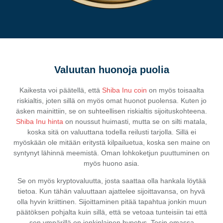
Valuutan huonoja puolia
Kaikesta voi päätellä, että
Shiba Inu coin
on myös toisaalta
riskialtis, joten sillä on myös omat huonot puolensa. Kuten jo
äsken mainittiin, se on suhteellisen riskialtis sijoituskohteena.
Shiba Inu hinta
on noussut huimasti, mutta se on silti matala,
koska sitä on valuuttana todella reilusti tarjolla. Sillä ei
myöskään ole mitään eritystä kilpailuetua, koska sen maine on
syntynyt lähinnä meemistä. Oman lohkoketjun puuttuminen on
myös huono asia.
Se on myös kryptovaluutta, josta saattaa olla hankala löytää
tietoa. Kun tähän valuuttaan ajattelee sijoittavansa, on hyvä
olla hyvin kriittinen. Sijoittaminen pitää tapahtua jonkin muun
päätöksen pohjalta kuin sillä, että se vetoaa tunteisiin tai että
sen ympärillä on jonkinlainen hypetys. Tosin omassa