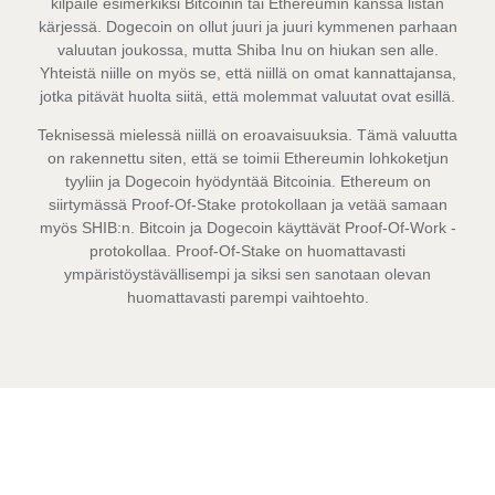
kilpaile esimerkiksi Bitcoinin tai Ethereumin kanssa listan
kärjessä. Dogecoin on ollut juuri ja juuri kymmenen parhaan
valuutan joukossa, mutta Shiba Inu on hiukan sen alle.
Yhteistä niille on myös se, että niillä on omat kannattajansa,
jotka pitävät huolta siitä, että molemmat valuutat ovat esillä.
Teknisessä mielessä niillä on eroavaisuuksia. Tämä valuutta
on rakennettu siten, että se toimii Ethereumin lohkoketjun
tyyliin ja Dogecoin hyödyntää Bitcoinia. Ethereum on
siirtymässä Proof-Of-Stake protokollaan ja vetää samaan
myös SHIB:n. Bitcoin ja Dogecoin käyttävät Proof-Of-Work -
protokollaa. Proof-Of-Stake on huomattavasti
ympäristöystävällisempi ja siksi sen sanotaan olevan
huomattavasti parempi vaihtoehto.